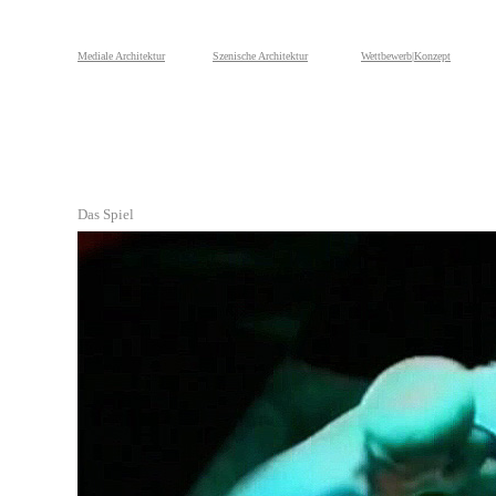
Mediale Architektur
Szenische Architektur
Wettbewerb|Konzept
Das Spiel